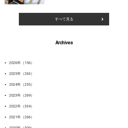
すべて見る
Archives
2026年（156）
2025年（263）
2024年（255）
2023年（269）
2022年（334）
2021年（266）
2020年（309）