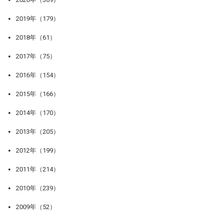
2019年（179）
2018年（61）
2017年（75）
2016年（154）
2015年（166）
2014年（170）
2013年（205）
2012年（199）
2011年（214）
2010年（239）
2009年（52）