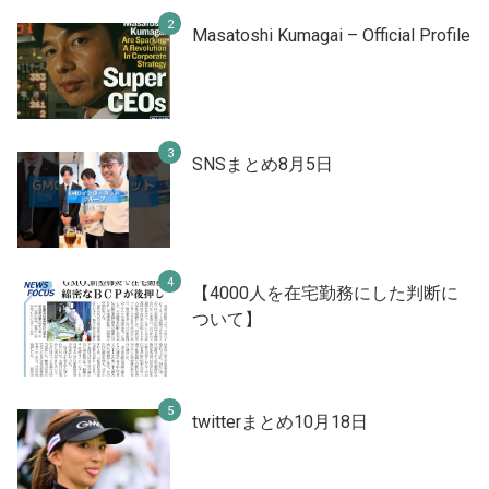
Masatoshi Kumagai – Official Profile
SNSまとめ8月5日
【4000人を在宅勤務にした判断に
ついて】
twitterまとめ10月18日