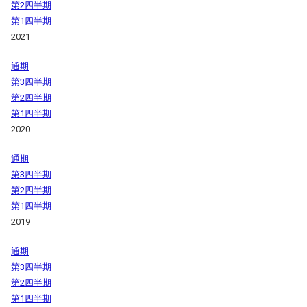
第2四半期
第1四半期
2021
通期
第3四半期
第2四半期
第1四半期
2020
通期
第3四半期
第2四半期
第1四半期
2019
通期
第3四半期
第2四半期
第1四半期