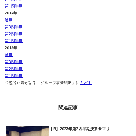
第1四半期
2014年
通期
第3四半期
第2四半期
第1四半期
2013年
通期
第3四半期
第2四半期
第1四半期
◇熊谷正寿が語る「グループ事業戦略」に
もどる
関連記事
【IR】2023年第2四半期決算サマリ