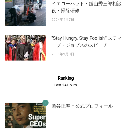
イエローハット・鍵山秀三郎相談
役・掃除研修
2004年4月7日
"Stay Hungry. Stay Foolish." スティ
ーブ・ジョブスのスピーチ
2005年9月3日
Ranking
Last 24 Hours
熊谷正寿 – 公式プロフィール