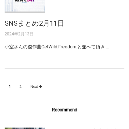
SNSまとめ2月11日
2024年2月13日
小室さんの傑作曲GetWild.Freedom.と並べて頂き …
Posts
1
2
Next
navigation
Recommend