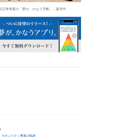
谷正寿考案の「夢が、かなう手帳。」販売中
ト
セキュリティ事業の軌跡