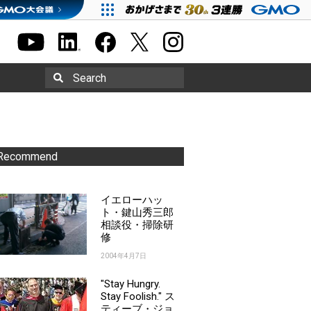
Search
Recommend
イエローハッ
ト・鍵山秀三郎
相談役・掃除研
修
2004年4月7日
"Stay Hungry.
Stay Foolish." ス
ティーブ・ジョ