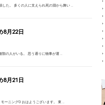
円損した。 多くの人に支えられ死の淵から舞い …
め8月22日
の中2種類の人がいる。 思う通りに物事が運 …
め8月21日
ドM モーニングO おはようございます。 東 …