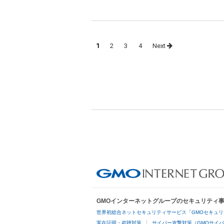
Posts
1
2
3
4
Next
navigation
GMOインターネットグループのセキュリティ
世界初総合ネットセキュリティサービス「GMOセキュリ
実在証明・盗聴対策
サイバー攻撃対策（GMOサイバ