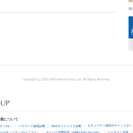
熊
Copyright (c) 2026 GMO Internet Group, Inc. All Rights Reserved.
事業について
セキュリティ相談AIチャットボッ
ティ24」
パスワード漏洩診断
Webサイトリスク診断
ーセキュリティ byイエラエ）
サイバー攻撃対策（GMO Flatt Security）
なりすまし対策