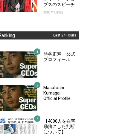
ブスのスピーチ
2005年9月3日
Ranking
Last 24 Hours
熊谷正寿 – 公式
プロフィール
Masatoshi
Kumagai –
Official Profile
【4000人を在宅
勤務にした判断
について】