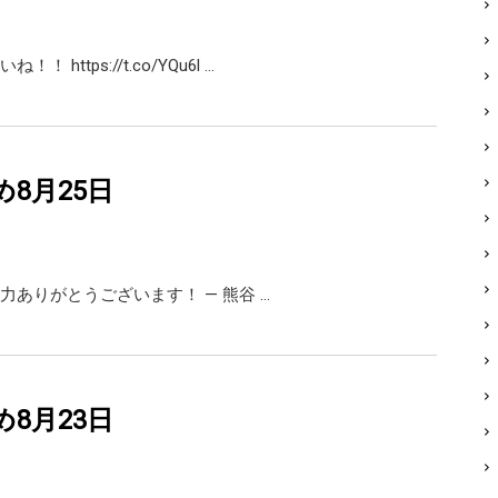
 https://t.co/YQu6l …
め8月25日
力ありがとうございます！ — 熊谷 …
め8月23日