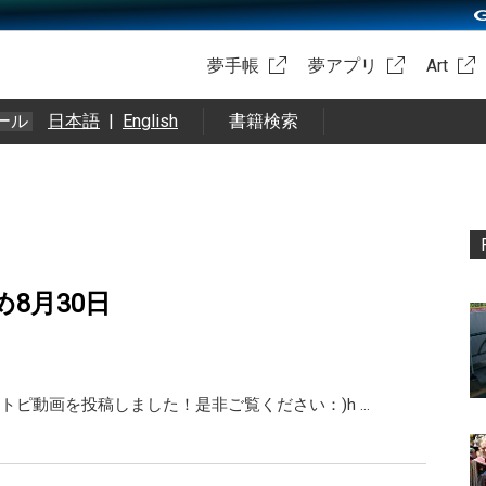
夢手帳
夢アプリ
Art
ール
日本語
|
English
書籍検索
め8月30日
トピ動画を投稿しました！是非ご覧ください：)h …