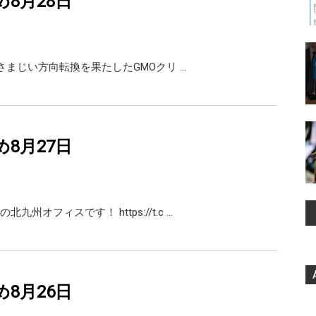
め8月28日
年ですさまじい方向転換を果たしたGMOクリ …
め8月27日
九州オフィスです！ https://t.c …
め8月26日