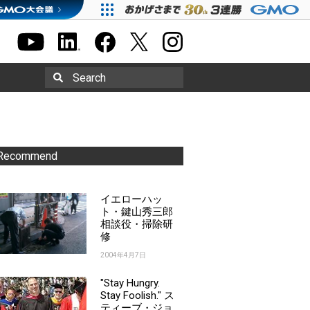
Search
Recommend
イエローハッ
ト・鍵山秀三郎
相談役・掃除研
修
2004年4月7日
"Stay Hungry.
Stay Foolish." ス
ティーブ・ジョ