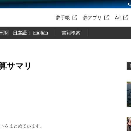
夢手帳
夢アプリ
Art
ール
日本語
|
English
書籍検索
決算サマリ
イントをまとめています。