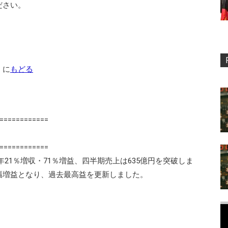
ださい。
」に
もどる
============
============
年21％増収・71％増益、四半期売上は635億円を突破しま
幅増益となり、過去最高益を更新しました。