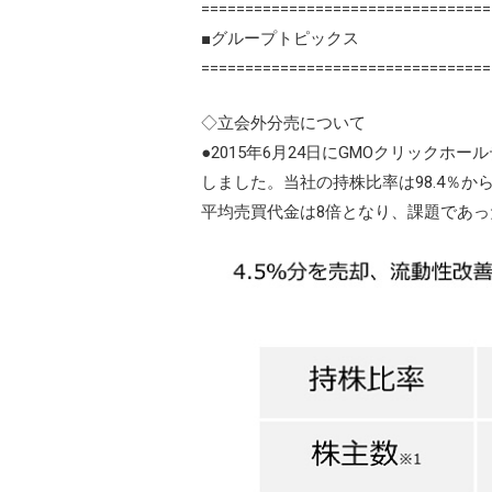
=================================
■グループトピックス
=================================
◇立会外分売について
●2015年6月24日にGMOクリックホ
しました。当社の持株比率は98.4％か
平均売買代金は8倍となり、課題であ