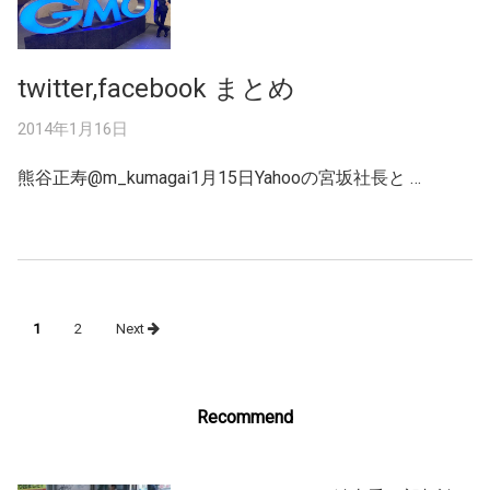
twitter,facebook まとめ
2014年1月16日
熊谷正寿@m_kumagai1月15日Yahooの宮坂社長と …
Posts
1
2
Next
navigation
Recommend