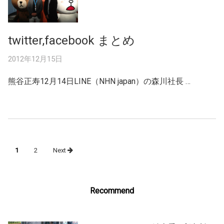
twitter,facebook まとめ
2012年12月15日
熊谷正寿12月14日LINE（NHN japan）の森川社長 …
Posts
1
2
Next
navigation
Recommend