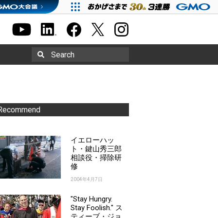
Search
Recommend
イエローハッ
ト・鍵山秀三郎
相談役・掃除研
修
2004年4月7日
"Stay Hungry.
Stay Foolish." ス
ティーブ・ジョ