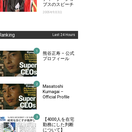
ブスのスピーチ
2005年9月3日
Ranking
Last 24 Hours
熊谷正寿 – 公式
プロフィール
Masatoshi
Kumagai –
Official Profile
【4000人を在宅
勤務にした判断
について】