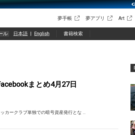
夢手帳
夢アプリ
Art
ール
日本語
|
English
書籍検索
・Facebookまとめ4月27日
日本のサッカークラブ単独での暗号資産発行とな …