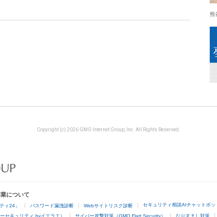
熊
Copyright (c) 2026 GMO Internet Group, Inc. All Rights Reserved.
事業について
セキュリティ相談AIチャットボッ
ティ24」
パスワード漏洩診断
Webサイトリスク診断
ーセキュリティ byイエラエ）
サイバー攻撃対策（GMO Flatt Security）
なりすまし対策