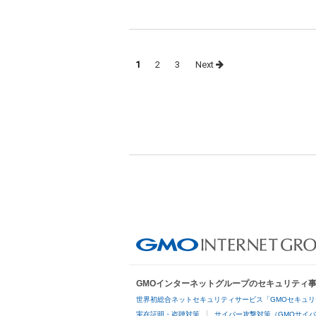
Posts
1
2
3
Next
navigation
GMOインターネットグループのセキュリティ
世界初総合ネットセキュリティサービス「GMOセキュリ
実在証明・盗聴対策
サイバー攻撃対策（GMOサイバ