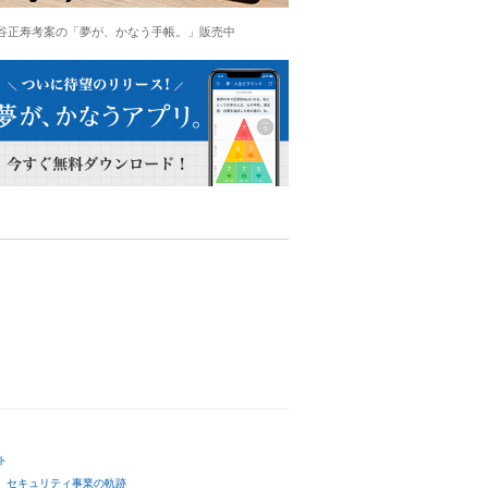
谷正寿考案の「夢が、かなう手帳。」販売中
ト
セキュリティ事業の軌跡