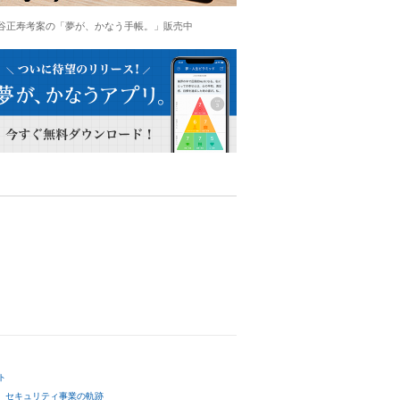
谷正寿考案の「夢が、かなう手帳。」販売中
ト
セキュリティ事業の軌跡