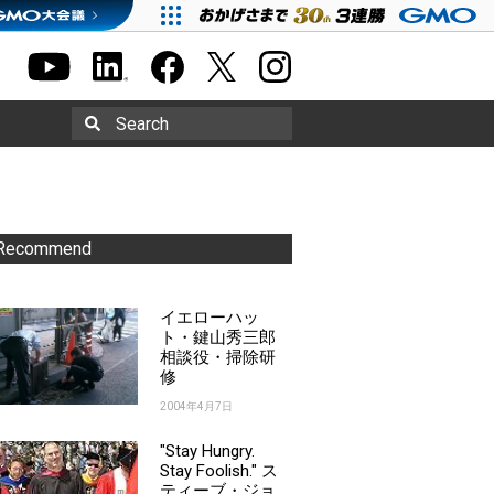
Search
Recommend
イエローハッ
ト・鍵山秀三郎
相談役・掃除研
修
2004年4月7日
"Stay Hungry.
Stay Foolish." ス
ティーブ・ジョ