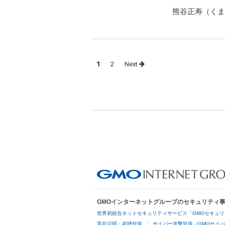
Posts
1
2
Next
navigation
GMOインターネットグループのセキュリティ
世界初総合ネットセキュリティサービス「GMOセキュリ
実在証明・盗聴対策
サイバー攻撃対策（GMOサイバ