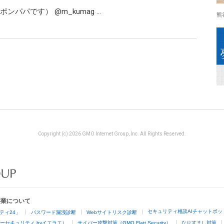
熊谷正寿（くまポンパパです） ‏@m_kumag …
熊
Copyright (c) 2026 GMO Internet Group, Inc. All Rights Reserved.
事業について
セキュリティ相談AIチャットボッ
ティ24」
パスワード漏洩診断
Webサイトリスク診断
ーセキュリティ byイエラエ）
サイバー攻撃対策（GMO Flatt Security）
なりすまし対策