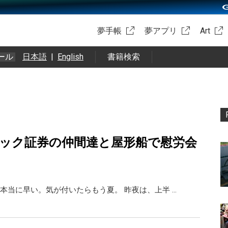
夢手帳
夢アプリ
Art
ール
日本語
|
English
書籍検索
リック証券の仲間達と屋形船で慰労会
本当に早い。気が付いたらもう夏。 昨夜は、上半 …