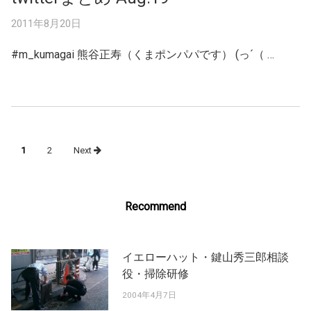
2011年8月20日
#m_kumagai 熊谷正寿（くまポンパパです） (っ´（ …
Posts
1
2
Next
navigation
Recommend
イエローハット・鍵山秀三郎相談
役・掃除研修
2004年4月7日