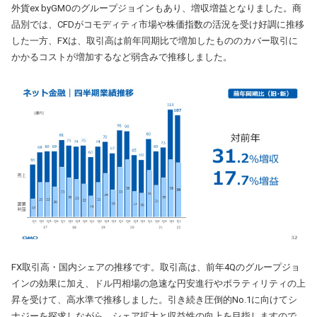
外貨ex byGMOのグループジョインもあり、増収増益となりました。商
品別では、CFDがコモディティ市場や株価指数の活況を受け好調に推移
した一方、FXは、取引高は前年同期比で増加したもののカバー取引に
かかるコストが増加するなど弱含みで推移しました。
FX取引高・国内シェアの推移です。取引高は、前年4Qのグループジョ
インの効果に加え、ドル円相場の急速な円安進行やボラティリティの上
昇を受けて、高水準で推移しました。引き続き圧倒的No.1に向けてシ
ナジーを探求しながら、シェア拡大と収益性の向上を目指しますので、