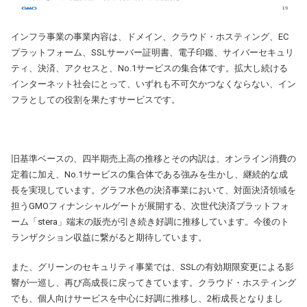
インフラ事業の事業内容は、ドメイン、クラウド・ホスティング、EC
プラットフォーム、SSLサーバー証明書、電子印鑑、サイバーセキュリ
ティ、決済、アクセスと、No.1サービスの集合体です。拡大し続ける
インターネット社会にとって、いずれも不可欠かつなくならない、イン
フラとしての役割を果たすサービスです。
旧基準ベースの、四半期売上高の推移とその内訳は、オンライン消費の
定着に加え、No.1サービスの集合体である強みを生かし、継続的な成
長を実現しています。グラフ水色の決済事業において、対面決済領域を
担うGMOフィナンシャルゲートが展開する、次世代決済プラットフォ
ーム「stera」端末の販売が引き続き好調に推移しています。今後のト
ランザクション収益に繋がると期待しています。
また、グリーンのセキュリティ事業では、SSLの有効期限変更による影
響が一巡し、再び高成長に戻ってきています。クラウド・ホスティング
でも、個人向けサービスを中心に好調に推移し、2桁成長となりまし