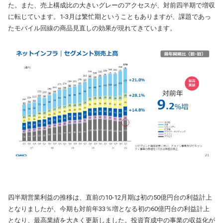
た。また、売上構成比の大きいグレーのアクセスが、対前四半期で増収
に転じています。1-3月は繁忙期ということもありますが、課題であっ
たモバイル回線の商品見直しの効果が現れてきています。
四半期営業利益の推移は、直前の10-12月期は初の50億円台の利益計上
となりましたが、今期も対前年33％増となる初の60億円台の利益計上
となり、最高業績を大きく更新しました。投資育成中の事業の収益化が