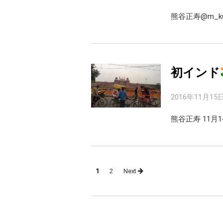
熊谷正寿@m_ku
初インド
2016年11月15
熊谷正寿 11月
Posts
1
2
Next
navigation