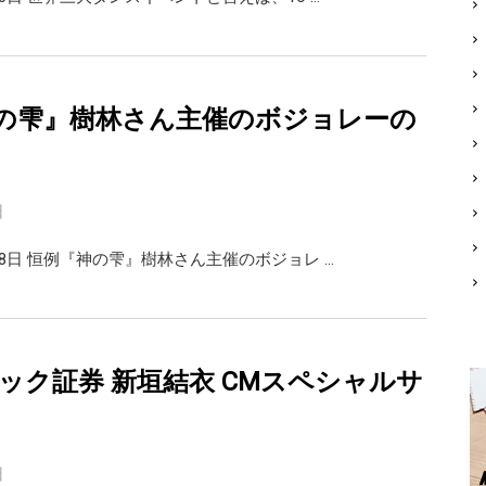
の雫』樹林さん主催のボジョレーの
日
18日 恒例『神の雫』樹林さん主催のボジョレ …
リック証券 新垣結衣 CMスペシャルサ
日