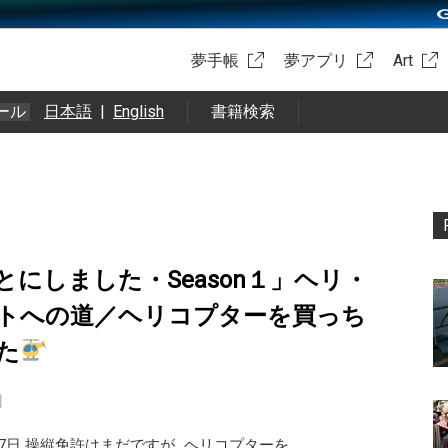
夢手帳
夢アプリ
Art
ール
日本語
|
English
書籍検索
とにしました・Season１」ヘリ・
トへの道／ヘリコプターを買っち
た
日
27日 操縦免許はまだですが…ヘリコプターを …