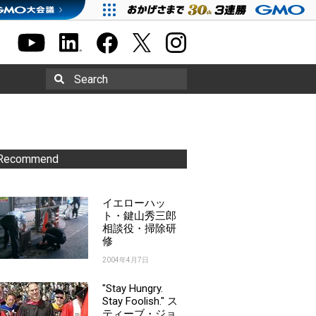
Search
Recommend
イエローハッ
ト・鍵山秀三郎
相談役・掃除研
修
2004年4月7日
"Stay Hungry.
Stay Foolish." ス
ティーブ・ジョ