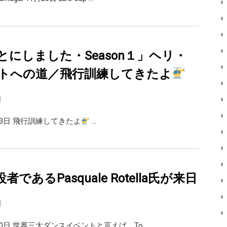
とにしました・Season１」ヘリ・
トへの道／飛行訓練してきたよ
日
23日 飛行訓練してきたよ
…
者であるPasquale Rotella氏が来日
日
20日 世界三大ダンスイベントと言えば、To …