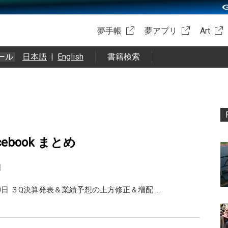
夢手帳
夢アプリ
Art
ール
日本語
|
English
書籍検索
facebook まとめ
日
0日 ３Q決算発表＆業績予想の上方修正＆増配 …