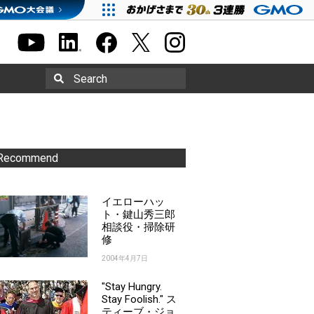
Search
Recommend
イエローハッ
ト・鍵山秀三郎
相談役・掃除研
修
2004年4月7日
"Stay Hungry.
Stay Foolish." ス
ティーブ・ジョ