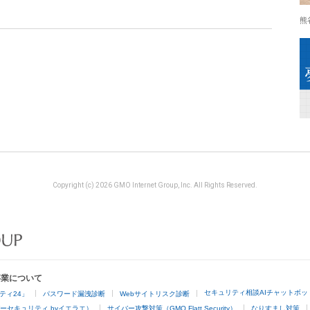
熊
Copyright (c) 2026 GMO Internet Group, Inc. All Rights Reserved.
事業について
セキュリティ相談AIチャットボッ
ティ24」
パスワード漏洩診断
Webサイトリスク診断
ーセキュリティ byイエラエ）
サイバー攻撃対策（GMO Flatt Security）
なりすまし対策