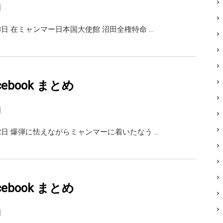
日
3日 在ミャンマー日本国大使館 沼田全権特命 …
facebook まとめ
日
22日 爆弾に怯えながらミャンマーに着いたなう …
facebook まとめ
日