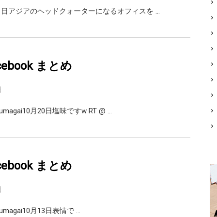
21日アジアのヘッドクォーターになるオフィスを …
facebook まとめ
日
agai10月20日塩味ですw RT @ …
facebook まとめ
日
@m_kumagai10月13日表情で …