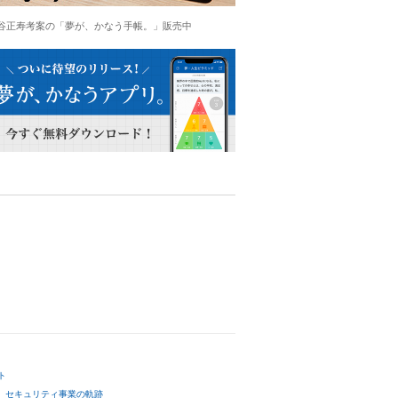
谷正寿考案の「夢が、かなう手帳。」販売中
ト
セキュリティ事業の軌跡