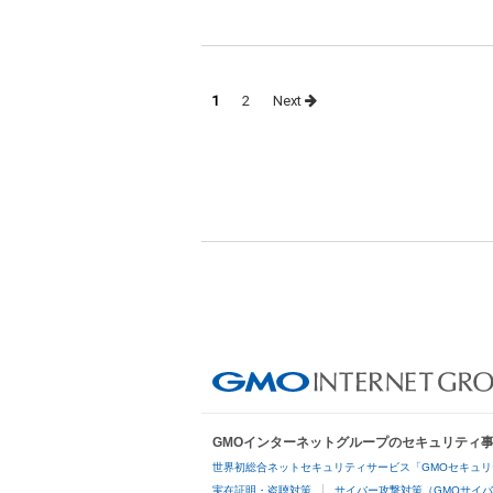
Posts
1
2
Next
navigation
GMOインターネットグループのセキュリティ
世界初総合ネットセキュリティサービス「GMOセキュリ
実在証明・盗聴対策
サイバー攻撃対策（GMOサイバ