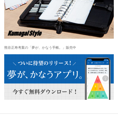
熊谷正寿考案の「夢が、かなう手帳。」販売中