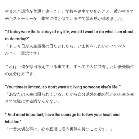
生まれた環境が普通と違うこと。学校を途中でやめたこと。彼が生きて
来たストーリーが、非常に僕と似ているので親近感が沸きました。
“If today were the last day of my life, would I want to do what I am about
to do today?”
「もし今日が人生最後の日だとしたら、いま何をしたいか？すべき
か？」（意訳です）
これは、僕が毎日考えている事です。すべての人に共有したい優先順位
の見分け方です。
“Your time is limited, so don’t waste it living someone else’s life. ”
「あなたの人生は限られている。だから自分以外の他の誰かの人生を生
きて無駄にする暇なんかない。」
” And most important, have the courage to follow your heart and
intuition.”
「一番大切な事は、心や直感に従う勇気を持つことです。」