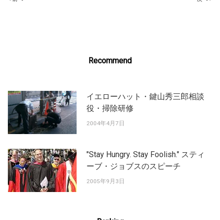
Post
navigation
Recommend
イエローハット・鍵山秀三郎相談
役・掃除研修
2004年4月7日
"Stay Hungry. Stay Foolish." スティ
ーブ・ジョブスのスピーチ
2005年9月3日