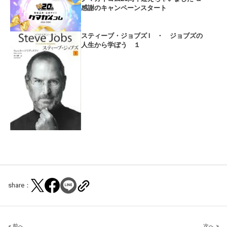
感謝のキャンペーンスタート
スティーブ・ジョブズ I ・ ジョブズの
人生から学ぼう １
share：
< 前へ
次へ >