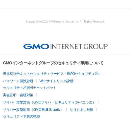
Copyright (c) 2026 GMO Internet Group, Inc. All Rights Reserved.
GMOインターネットグループのセキュリティ事業について
世界初総合ネットセキュリティサービス「GMOセキュリティ24」
パスワード漏洩診断
Webサイトリスク診断
セキュリティ相談AIチャットボット
実在証明・盗聴対策
サイバー攻撃対策（GMOサイバーセキュリティ byイエラエ）
サイバー攻撃対策（GMO Flatt Security）
なりすまし対策
セキュリティ事業の軌跡