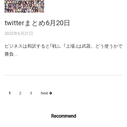
twitterまとめ6月20日
2022年6月21日
ビジネスは和訳すると｢戦｣。｢上場｣は武器。どう使うかで
勝負 …
Posts
1
2
3
Next
navigation
Recommend