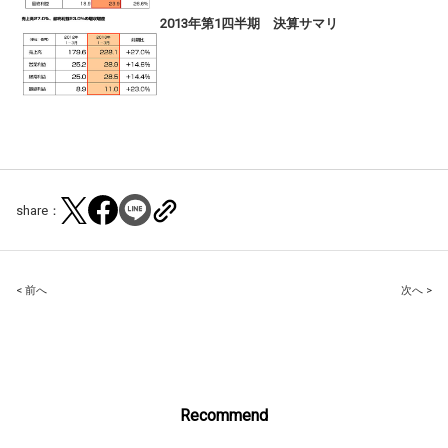
2013年第1四半期 決算サマリ
share：
Post
< 前へ
次へ >
navigation
Recommend