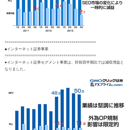
=============================================
■インターネット証券事業
=============================================
●インターネット証券セグメント事業は、対前四半期比では減収増益と
なりました。