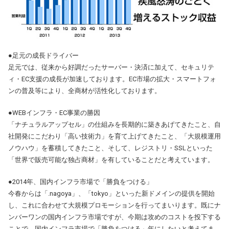
●足元の成長ドライバー
足元では、従来から好調だったサーバー・決済に加えて、セキュリテ
ィ・EC支援の成長が加速しております。EC市場の拡大・スマートフォ
ンの普及等により、全商材が活性化しております。
●WEBインフラ・EC事業の勝因
「ナチュラルアップセル」の仕組みを長期的に築きあげてきたこと、自
社開発にこだわり「高い技術力」を育て上げてきたこと、「大規模運用
ノウハウ」を蓄積してきたこと、そして、レジストリ・SSLといった
「世界で販売可能な独占商材」を有していることだと考えています。
●2014年、国内インフラ市場で「勝負をつける」
今春からは「.nagoya」、「tokyo」といった新ドメインの提供を開始
し、これに合わせて大規模プロモーションを行ってまいります。既にナ
ンバーワンの国内インフラ市場ですが、今期は攻めのコストを投下する
ことで、国内インフラ市場で「勝負をつける」年にしたいと考えてま