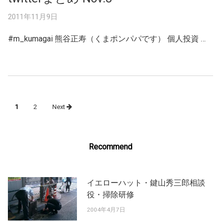
2011年11月9日
#m_kumagai 熊谷正寿（くまポンパパです） 個人投資 …
Posts
1
2
Next
navigation
Recommend
イエローハット・鍵山秀三郎相談
役・掃除研修
2004年4月7日