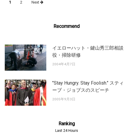
1
2
Next
navigation
Recommend
イエローハット・鍵山秀三郎相談
役・掃除研修
2004年4月7日
"Stay Hungry. Stay Foolish." スティ
ーブ・ジョブスのスピーチ
2005年9月3日
Ranking
Last 24 Hours