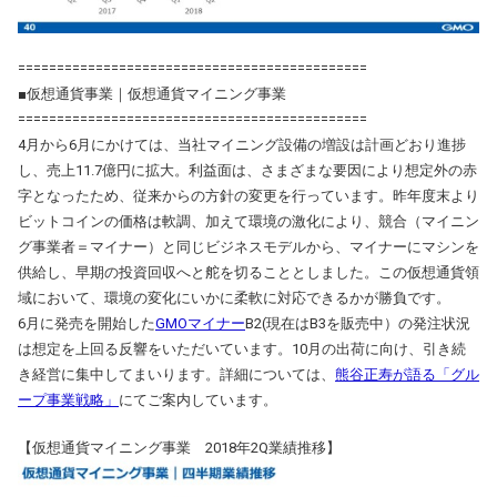
=============================================
■仮想通貨事業｜仮想通貨マイニング事業
=============================================
4月から6月にかけては、当社マイニング設備の増設は計画どおり進捗
し、売上11.7億円に拡大。利益面は、さまざまな要因により想定外の赤
字となったため、従来からの方針の変更を行っています。昨年度末より
ビットコインの価格は軟調、加えて環境の激化により、競合（マイニン
グ事業者＝マイナー）と同じビジネスモデルから、マイナーにマシンを
供給し、早期の投資回収へと舵を切ることとしました。この仮想通貨領
域において、環境の変化にいかに柔軟に対応できるかが勝負です。
6月に発売を開始した
GMOマイナー
B2(現在はB3を販売中）の発注状況
は想定を上回る反響をいただいています。10月の出荷に向け、引き続
き経営に集中してまいります。詳細については、
熊谷正寿が語る「グル
ープ事業戦略」
にてご案内しています。
【仮想通貨マイニング事業 2018年2Q業績推移】