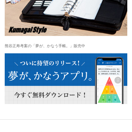
熊谷正寿考案の「夢が、かなう手帳。」販売中