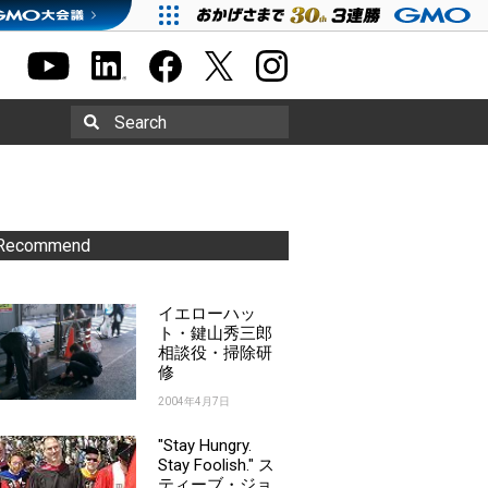
Search
Recommend
イエローハッ
ト・鍵山秀三郎
相談役・掃除研
修
2004年4月7日
"Stay Hungry.
Stay Foolish." ス
ティーブ・ジョ