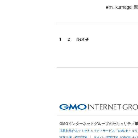
#m_kumag
Posts
1
2
Next
navigation
GMOインターネットグループのセキュリティ
世界初総合ネットセキュリティサービス「GMOセキュリ
実在証明・盗聴対策
サイバー攻撃対策（GMOサイバ