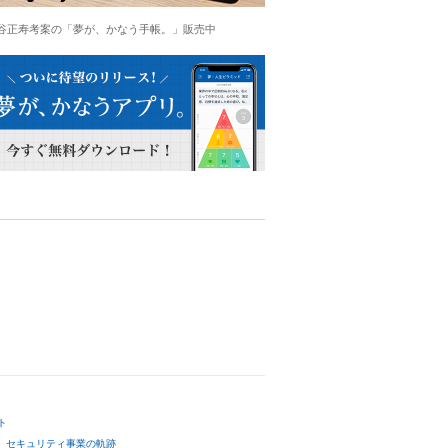
谷正寿考案の「夢が、かなう手帳。」販売中
ト
セキュリティ事業の軌跡