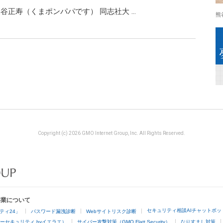
ai 熊谷正寿（くまポンパパです） 同志社大 …
熊
Copyright (c) 2026 GMO Internet Group, Inc. All Rights Reserved.
事業について
セキュリティ相談AIチャットボッ
ティ24」
パスワード漏洩診断
Webサイトリスク診断
ーセキュリティ byイエラエ）
サイバー攻撃対策（GMO Flatt Security）
なりすまし対策