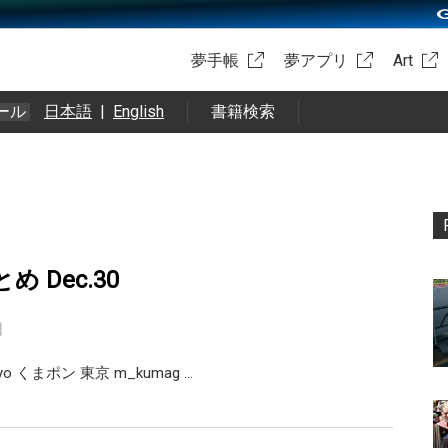
夢手帳
夢アプリ
Art
ール
日本語
|
English
書籍検索
まとめ Dec.30
日
kyo くまポン 東京 m_kumag …