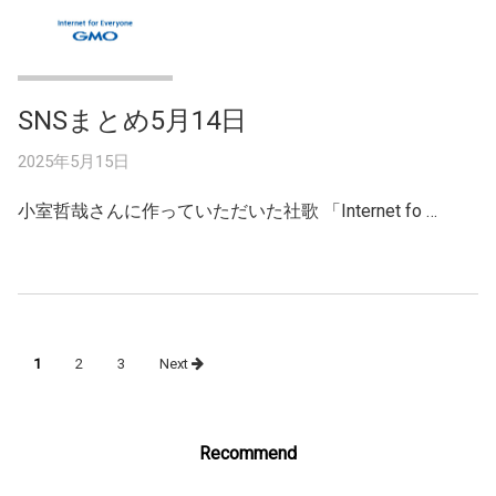
SNSまとめ5月14日
2025年5月15日
小室哲哉さんに作っていただいた社歌 「Internet fo …
Posts
1
2
3
Next
navigation
Recommend