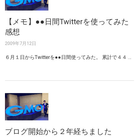
【メモ】●●日間Twitterを使ってみた
感想
2009年7月12日
６月１日からTwitterを●●日間使ってみた。 累計で４４ …
ブログ開始から２年経ちました