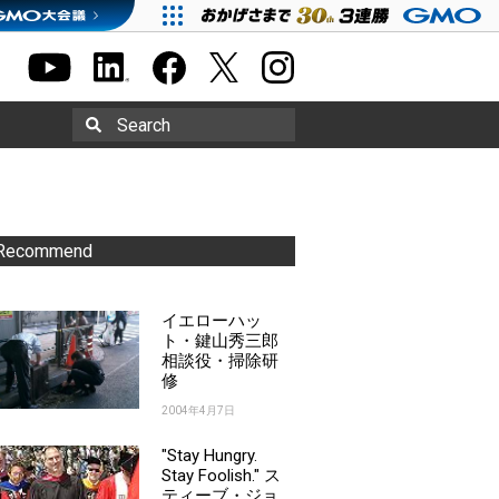
Search
Recommend
イエローハッ
ト・鍵山秀三郎
相談役・掃除研
修
2004年4月7日
"Stay Hungry.
Stay Foolish." ス
ティーブ・ジョ