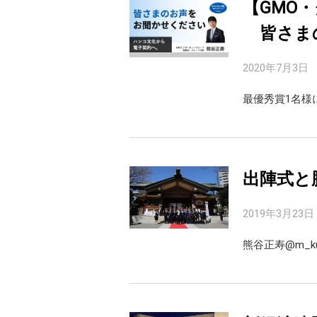
【GMO
皆さま
2020年7月3日
最優秀賞1名様に
出陣式と
2019年3月23日
熊谷正寿@m_ku