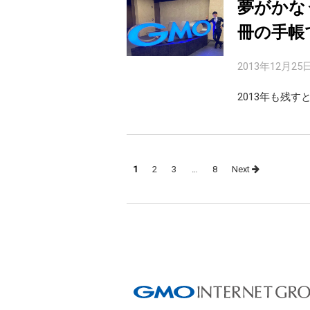
夢がかな
冊の手帳
2013年12月25
2013年も残
Posts
1
2
3
…
8
Next
navigation