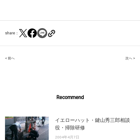
share：
Post
< 前へ
次へ >
navigation
Recommend
イエローハット・鍵山秀三郎相談
役・掃除研修
2004年4月7日