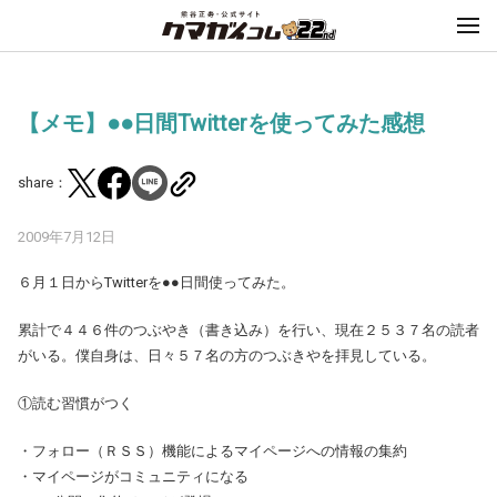
【メモ】●●日間Twitterを使ってみた感想
share：
2009年7月12日
６月１日からTwitterを●●日間使ってみた。
累計で４４６件のつぶやき（書き込み）を行い、現在２５３７名の読者
がいる。僕自身は、日々５７名の方のつぶきやを拝見している。
①読む習慣がつく
・フォロー（ＲＳＳ）機能によるマイページへの情報の集約
・マイページがコミュニティになる