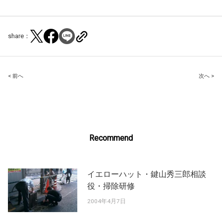
share：
Post
< 前へ
次へ >
navigation
Recommend
イエローハット・鍵山秀三郎相談
役・掃除研修
2004年4月7日