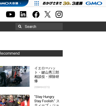
Search
Recommend
イエローハッ
ト・鍵山秀三郎
相談役・掃除研
修
2004年4月7日
"Stay Hungry.
Stay Foolish." ス
ティーブ・ジョ