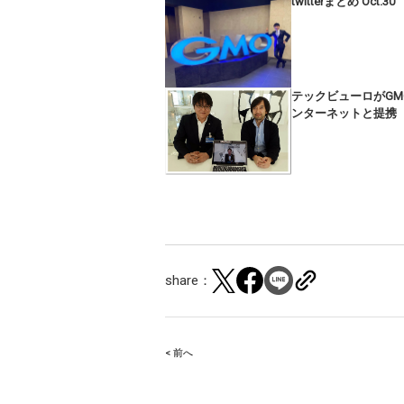
twitterまとめ Oct.30
テックビューロがGM
ンターネットと提携
share：
< 前へ
Post
navigation