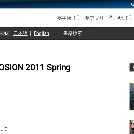
夢手帳
夢アプリ
Art
ール
日本語
|
English
書籍検索
ION 2011 Spring
gにて