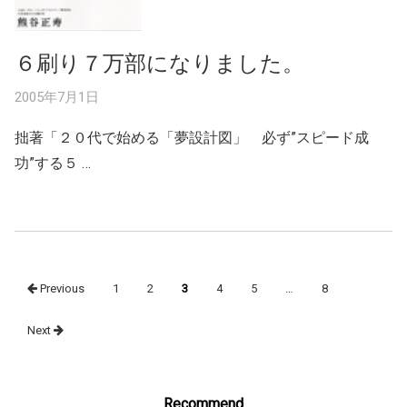
６刷り７万部になりました。
2005年7月1日
拙著「２０代で始める「夢設計図」 必ず”スピード成
功”する５ …
Posts
Previous
1
2
3
4
5
…
8
navigation
Next
Recommend