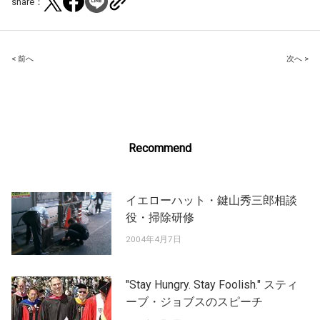
share：
Post
< 前へ
次へ >
navigation
Recommend
イエローハット・鍵山秀三郎相談
役・掃除研修
2004年4月7日
"Stay Hungry. Stay Foolish." スティ
ーブ・ジョブスのスピーチ