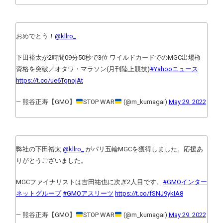
おめでとう！
@kllro_
下田裕太が2時間09分50秒で3位 ワイルドカードでのMGC出場権
資格を突破／オタワ・マラソン(月刊陸上競技)
#Yahooニュース
https://t.co/ue6TgnojAt
— 熊谷正寿【GMO】
STOP WAR
(@m_kumagai)
May 29, 2022
弊社の下田裕太
@kllro_
がパリ五輪MGCを獲得しました。応援あ
りがとうございました。
MGCファイナリストは吉田祐也に次ぎ2人目です。
#GMOインター
ネットグループ
#GMOアスリーツ
https://t.co/fSNJ9ykIA8
— 熊谷正寿【GMO】
STOP WAR
(@m_kumagai)
May 29, 2022