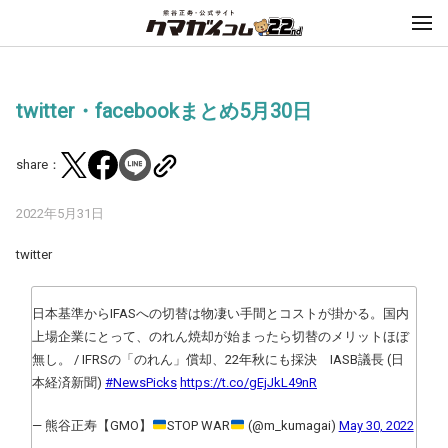
twitter・facebookまとめ5月30日
share：
2022年5月31日
twitter
日本基準からIFASへの切替は物凄い手間とコストが掛かる。国内
上場企業にとって、のれん焼却が始まったら切替のメリットほぼ
無し。 / IFRSの「のれん」償却、22年秋にも採決 IASB議長 (日
本経済新聞)
#NewsPicks
https://t.co/gEjJkL49nR
— 熊谷正寿【GMO】
STOP WAR
(@m_kumagai)
May 30, 2022