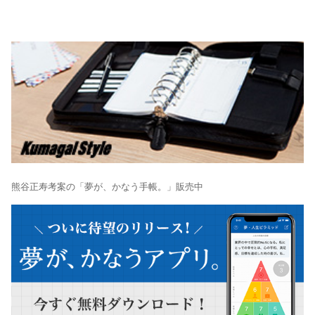
熊谷正寿考案の「夢が、かなう手帳。」販売中