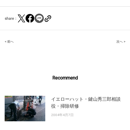
share：
Post
< 前へ
次へ >
navigation
Recommend
イエローハット・鍵山秀三郎相談
役・掃除研修
2004年4月7日