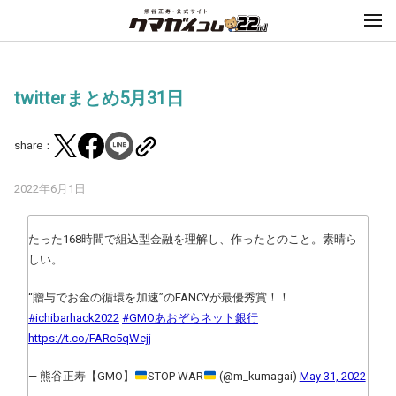
twitterまとめ5月31日
share：
2022年6月1日
たった168時間で組込型金融を理解し、作ったとのこと。素晴ら
しい。
“贈与でお金の循環を加速”のFANCYが最優秀賞！！
#ichibarhack2022
#GMOあおぞらネット銀行
https://t.co/FARc5qWejj
— 熊谷正寿【GMO】
STOP WAR
(@m_kumagai)
May 31, 2022