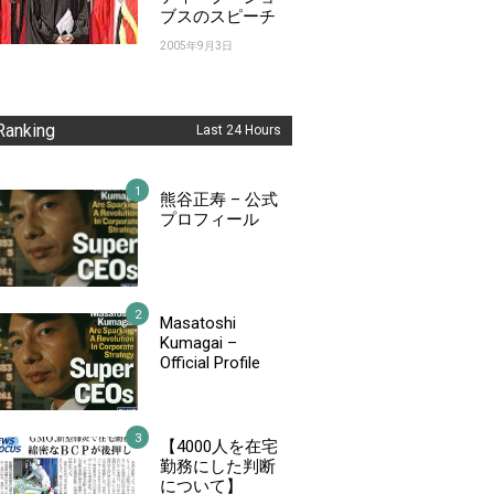
ブスのスピーチ
2005年9月3日
Ranking
Last 24 Hours
熊谷正寿 – 公式
プロフィール
Masatoshi
Kumagai –
Official Profile
【4000人を在宅
勤務にした判断
について】