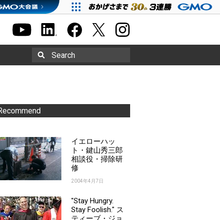
Search
Recommend
イエローハッ
ト・鍵山秀三郎
相談役・掃除研
修
2004年4月7日
"Stay Hungry.
Stay Foolish." ス
ティーブ・ジョ