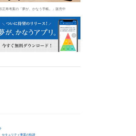
谷正寿考案の「夢が、かなう手帳。」販売中
ト
セキュリティ事業の軌跡