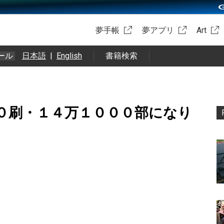
夢手帳
夢アプリ
Art
ール
日本語
|
English
書籍検索
０刷・１４万１０００部になり