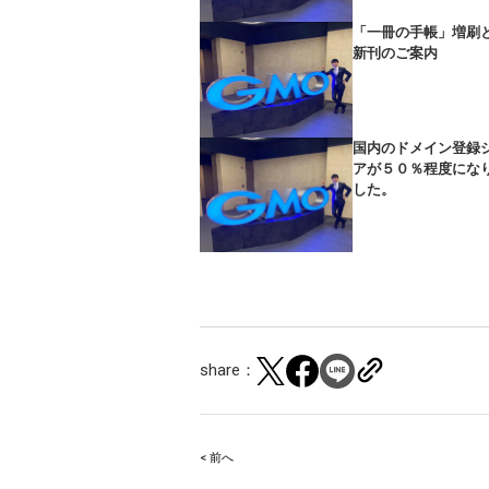
「一冊の手帳」増刷
新刊のご案内
国内のドメイン登録
アが５０％程度にな
した。
share：
< 前へ
Post