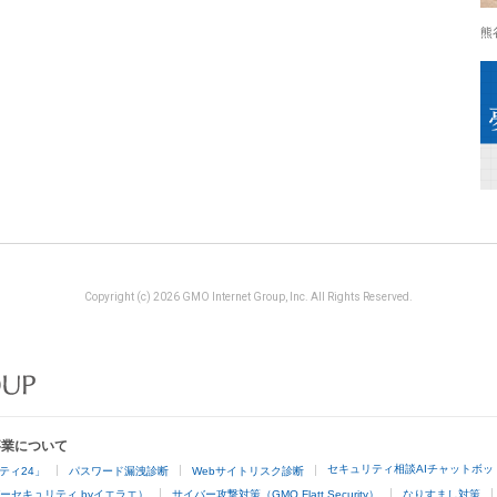
熊
Copyright (c) 2026 GMO Internet Group, Inc. All Rights Reserved.
事業について
セキュリティ相談AIチャットボッ
ティ24」
パスワード漏洩診断
Webサイトリスク診断
ーセキュリティ byイエラエ）
サイバー攻撃対策（GMO Flatt Security）
なりすまし対策