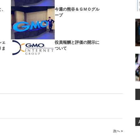
と、
今週の熊谷＆ＧＭＯグル
ープ
シェ
役員報酬と評価の開示に
りま
ついて
次へ >