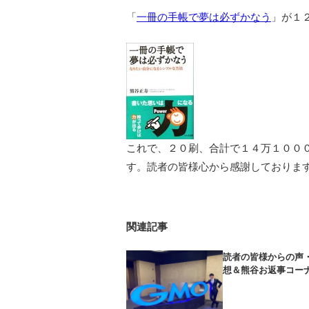
「
一冊の手帳で夢は必ずかなう
」が１
これで、２０刷、合計で１４万１００
す。読者の皆様心から感謝しておりま
関連記事
読者の皆様からの声
想＆熊谷お返事コー