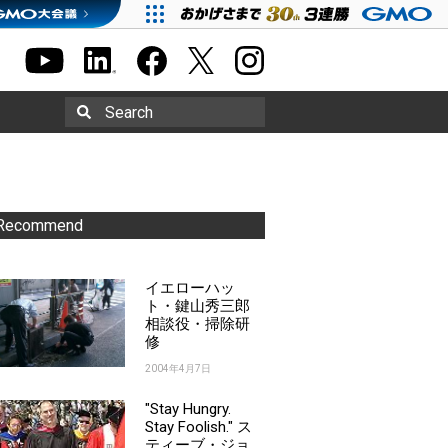
Search
Recommend
イエローハッ
ト・鍵山秀三郎
相談役・掃除研
修
2004年4月7日
"Stay Hungry.
Stay Foolish." ス
ティーブ・ジョ