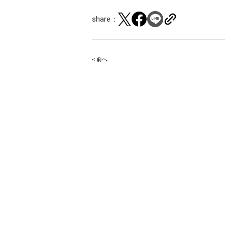
share：
< 前へ
Post
navigation