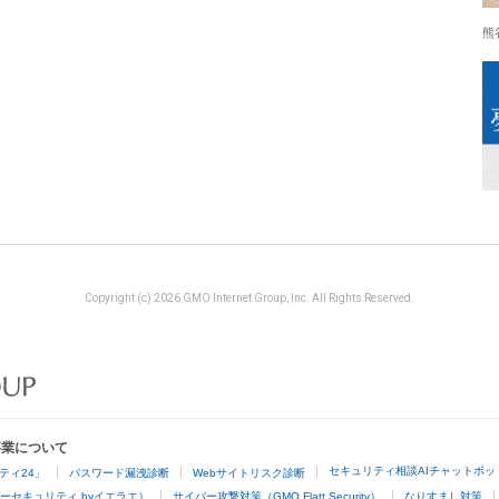
熊
Copyright (c) 2026 GMO Internet Group, Inc. All Rights Reserved.
事業について
セキュリティ相談AIチャットボッ
ティ24」
パスワード漏洩診断
Webサイトリスク診断
ーセキュリティ byイエラエ）
サイバー攻撃対策（GMO Flatt Security）
なりすまし対策