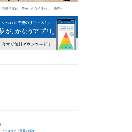
谷正寿考案の「夢が、かなう手帳。」販売中
ト
セキュリティ事業の軌跡