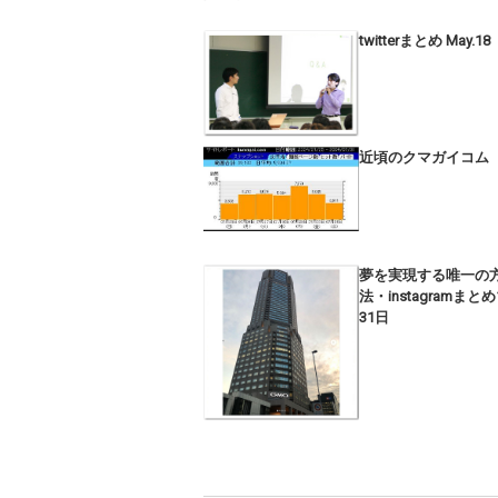
twitterまとめ May.18
近頃のクマガイコム
夢を実現する唯一の
法・instagramまとめ
31日