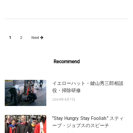
Posts
1
2
Next
navigation
Recommend
イエローハット・鍵山秀三郎相談
役・掃除研修
2004年4月7日
"Stay Hungry. Stay Foolish." スティ
ーブ・ジョブスのスピーチ