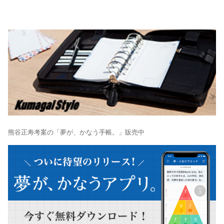
熊谷正寿考案の「夢が、かなう手帳。」販売中