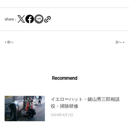
share：
Post
< 前へ
次へ >
navigation
Recommend
イエローハット・鍵山秀三郎相談
役・掃除研修
2004年4月7日