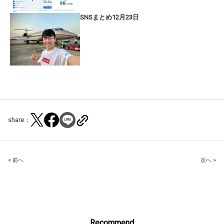
SNSまとめ12月23日
share：
Post
< 前へ
次へ >
navigation
Recommend