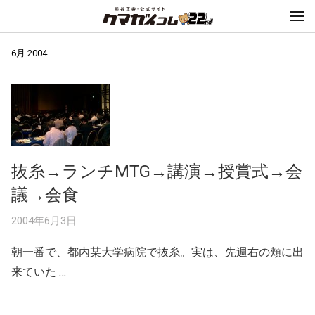
6月 2004
抜糸→ランチMTG→講演→授賞式→会
議→会食
2004年6月3日
朝一番で、都内某大学病院で抜糸。実は、先週右の頬に出
来ていた …