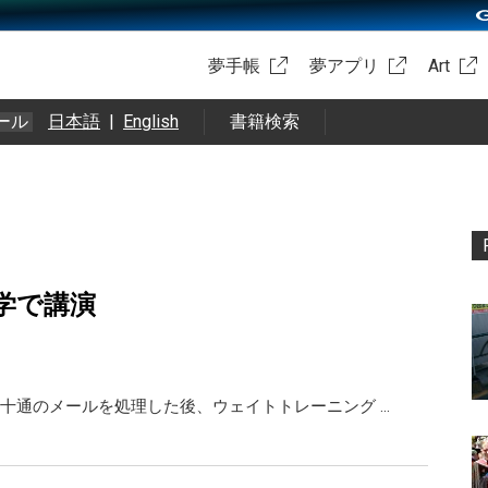
夢手帳
夢アプリ
Art
ール
日本語
|
English
書籍検索
学で講演
十通のメールを処理した後、ウェイトトレーニング …