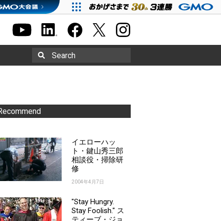
Search
Recommend
イエローハッ
ト・鍵山秀三郎
相談役・掃除研
修
2004年4月7日
"Stay Hungry.
Stay Foolish." ス
ティーブ・ジョ