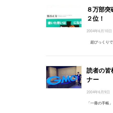
８万部突
２位！
2004年6月10日
超びっくりです
読者の皆
ナー
2004年6月9日
「一冊の手帳」