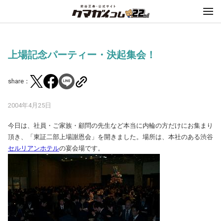
上場記念パーティー・決起集会！
share：
2004年4月25日
今日は、社員・ご家族・顧問の先生など本当に内輪の方だけにお集まり
頂き、「東証二部上場謝恩会」を開きました。場所は、本社のある渋谷
セルリアンホテル
の宴会場です。