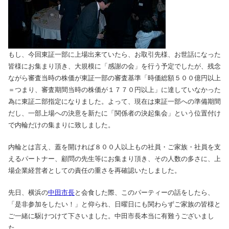
もし、今回東証一部に上場出来ていたら、お取引先様、お世話になった
皆様にお集まり頂き、大規模に「感謝の会」を行う予定でしたが、残念
ながら審査当時の株価が東証一部の審査基準「時価総額５００億円以上
＝つまり、審査期間当時の株価が１７７０円以上」に達していなかった
為に東証二部指定になりました。よって、現在は東証一部への準備期間
だし、一部上場への決意を新たに「関係者の決起集会」という位置付け
で内輪だけの集まりに致しました。
内輪とは言え、蓋を開ければ８００人以上もの社員・ご家族・社員を支
えるパートナー、顧問の先生等にお集まり頂き、その人数の多さに、上
場企業経営者としての責任の重さを再確認いたしました。
先日、横浜の
中田市長
と会食した際、このパーティーの話をしたら、
「是非参加をしたい！」と仰られ、日曜日にも関わらずご家族の皆様と
ご一緒に駆けつけて下さいました。中田市長本当に有難うございまし
た。