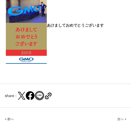
あけましておめでとうございます
share：
Post
< 前へ
次へ >
navigation