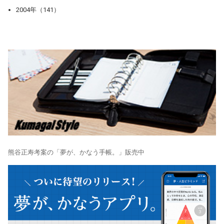
2004年（141）
熊谷正寿考案の「夢が、かなう手帳。」販売中