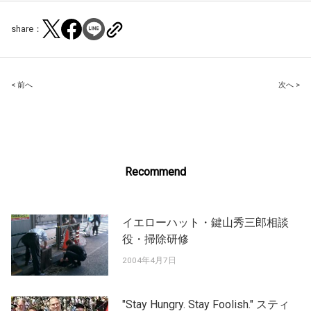
share：
Post
< 前へ
次へ >
navigation
Recommend
イエローハット・鍵山秀三郎相談
役・掃除研修
2004年4月7日
"Stay Hungry. Stay Foolish." スティ