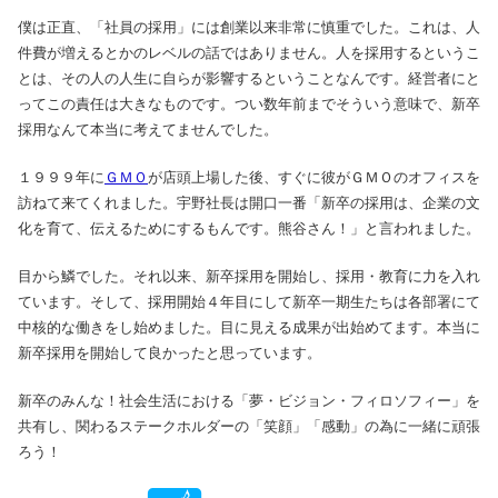
僕は正直、「社員の採用」には創業以来非常に慎重でした。これは、人
件費が増えるとかのレベルの話ではありません。人を採用するというこ
とは、その人の人生に自らが影響するということなんです。経営者にと
ってこの責任は大きなものです。つい数年前までそういう意味で、新卒
採用なんて本当に考えてませんでした。
１９９９年に
ＧＭＯ
が店頭上場した後、すぐに彼がＧＭＯのオフィスを
訪ねて来てくれました。宇野社長は開口一番「新卒の採用は、企業の文
化を育て、伝えるためにするもんです。熊谷さん！」と言われました。
目から鱗でした。それ以来、新卒採用を開始し、採用・教育に力を入れ
ています。そして、採用開始４年目にして新卒一期生たちは各部署にて
中核的な働きをし始めました。目に見える成果が出始めてます。本当に
新卒採用を開始して良かったと思っています。
新卒のみんな！社会生活における「夢・ビジョン・フィロソフィー」を
共有し、関わるステークホルダーの「笑顔」「感動」の為に一緒に頑張
ろう！