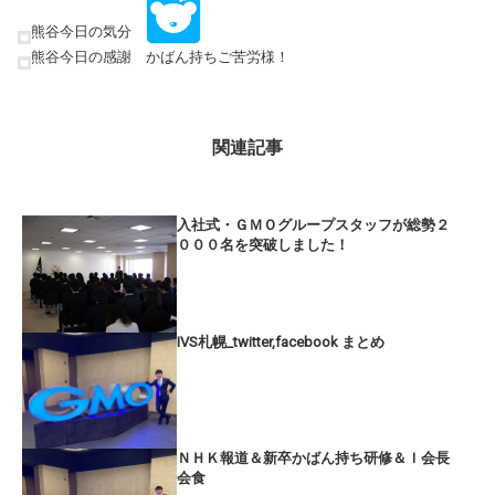
熊谷今日の気分
熊谷今日の感謝 かばん持ちご苦労様！
関連記事
入社式・ＧＭＯグループスタッフが総勢２
０００名を突破しました！
IVS札幌_twitter,facebook まとめ
ＮＨＫ報道＆新卒かばん持ち研修＆Ｉ会長
会食