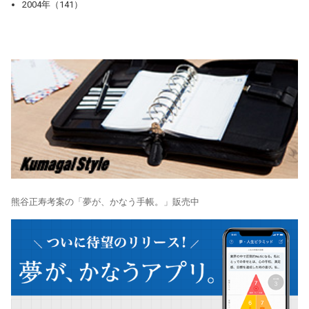
2004年（141）
熊谷正寿考案の「夢が、かなう手帳。」販売中