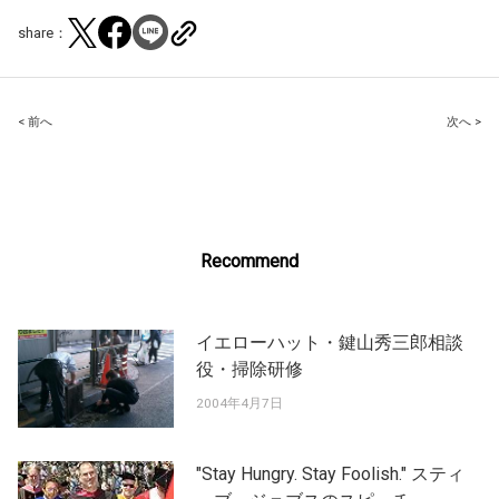
share：
Post
< 前へ
次へ >
navigation
Recommend
イエローハット・鍵山秀三郎相談
役・掃除研修
2004年4月7日
"Stay Hungry. Stay Foolish." スティ