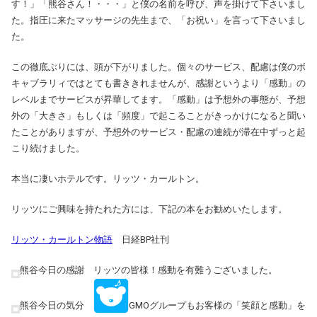
す！」「熊谷さん！・・・」と僕の名前を呼び、声を掛けて下さいまし
た。指圧に来たマッサージの先生まで、「お祝い」を言って下さいまし
た。
この徹底ぶりには、頭が下がりました。個々のサービス、配慮は僕のボ
キャブラリィではとても書ききれませんが、感謝というより「感動」の
レベルまでサービスが昇華してます。「感動」は予想外の事態が、予想
外の「大きさ」もしくは「頻度」で起こることがきっかけになると聞い
たことがありますが、予想外のサービス・配慮の連続が滞在中ずっと起
こり続けました。
本当に凄いホテルです。リッツ・カールトン。
リッツにご興味を持たれた方には、下記の本をお勧めいたします。
リッツ・カールトン物語
日経BP社刊
熊谷今日の感謝 リッツの皆様！感動を有難うございました。
熊谷今日の気分
GMOグループもお客様の「笑顔と感動」を