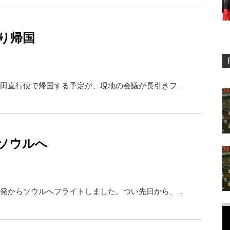
り帰国
田直行便で帰国する予定が、現地の会議が長引きフ …
ソウルへ
発からソウルへフライトしました。つい先日から、 …