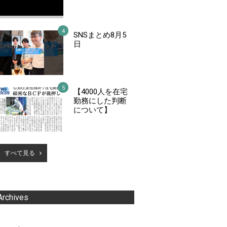
SNSまとめ8月5
日
【4000人を在宅
勤務にした判断
について】
すべて見る
Archives