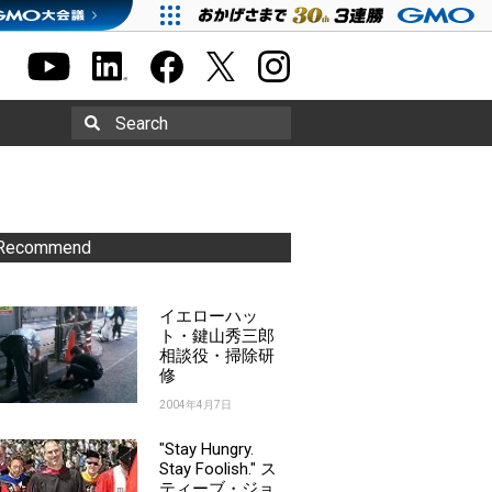
Search
Recommend
イエローハッ
ト・鍵山秀三郎
相談役・掃除研
修
2004年4月7日
"Stay Hungry.
Stay Foolish." ス
ティーブ・ジョ