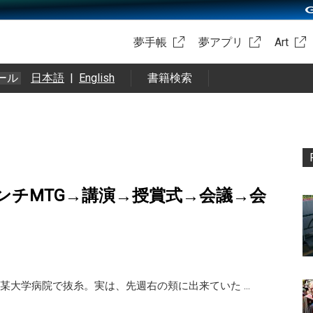
夢手帳
夢アプリ
Art
ール
日本語
|
English
書籍検索
ンチMTG→講演→授賞式→会議→会
某大学病院で抜糸。実は、先週右の頬に出来ていた …