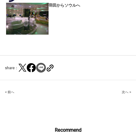
羽田からソウルへ
share：
Post
< 前へ
次へ >
navigation
Recommend