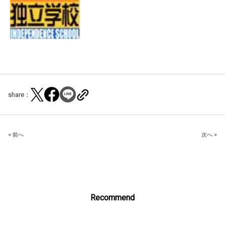
share：
Post
< 前へ
次へ >
navigation
Recommend