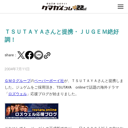
ＴＳＵＴＡＹＡさんと提携・ＪＵＧＥＭ絶好
調！
share：
2004年7月11日
ＧＭＯグループ
の
ペーパーボーイ社
が、ＴＳＵＴＡＹＡさんと提携しま
した。ジュゲムをご採用頂き、TSUTAYA onlineで話題の海外ドラマ
「
ロズウェル
」応援ブログが始まりました。