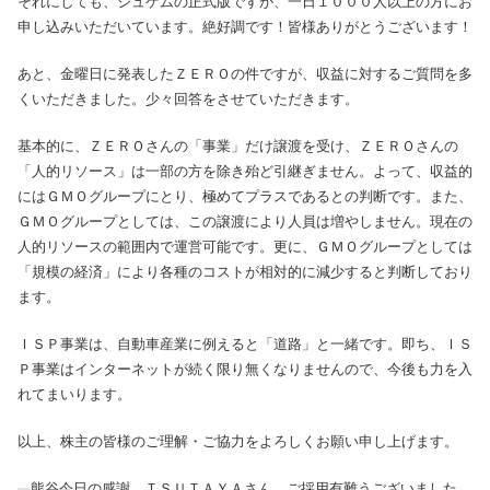
それにしても、ジュゲムの正式版ですが、一日１０００人以上の方にお
申し込みいただいています。絶好調です！皆様ありがとうございます！
あと、金曜日に発表したＺＥＲＯの件ですが、収益に対するご質問を多
くいただきました。少々回答をさせていただきます。
基本的に、ＺＥＲＯさんの「事業」だけ譲渡を受け、ＺＥＲＯさんの
「人的リソース」は一部の方を除き殆ど引継ぎません。よって、収益的
にはＧＭＯグループにとり、極めてプラスであるとの判断です。また、
ＧＭＯグループとしては、この譲渡により人員は増やしません。現在の
人的リソースの範囲内で運営可能です。更に、ＧＭＯグループとしては
「規模の経済」により各種のコストが相対的に減少すると判断しており
ます。
ＩＳＰ事業は、自動車産業に例えると「道路」と一緒です。即ち、ＩＳ
Ｐ事業はインターネットが続く限り無くなりませんので、今後も力を入
れてまいります。
以上、株主の皆様のご理解・ご協力をよろしくお願い申し上げます。
熊谷今日の感謝 ＴＳＵＴＡＹＡさん、ご採用有難うございました。