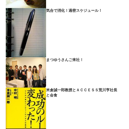
気合で消化！過密スケジュール！
まつゆうさんご来社！
米倉誠一郎教授とＡＣＣＥＳＳ荒川亨社長
と会食