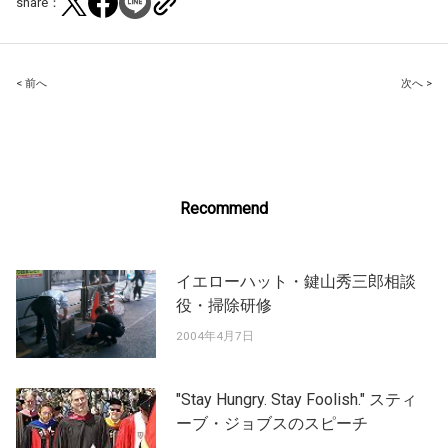
share：
Post
< 前へ
次へ >
navigation
Recommend
イエローハット・鍵山秀三郎相談
役・掃除研修
2004年4月7日
"Stay Hungry. Stay Foolish." スティ
ーブ・ジョブスのスピーチ