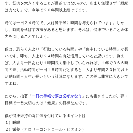
す。筋肉を大きくすることが目的ではないので、あまり無理せず「継続
は力なり」で、今年で２０年間以上続けてます。
時間は一日２４時間で、人は皆平等に時間を与えられています。しか
し、時間を延ばす方法があると思います。それは、健康でいること＆体
力をつけることでしょう。
僕は、恐らく人より「行動している時間」や「集中している時間」が長
いです。即ち、人より２４時間を有効活用していると思います。例え
ば、人より一日あたり１時間長く集中していられれば、１年で３６５時
間の差、活動時間が一日１８時間だとすると、人より年間２０日間以上
活動時間＝人生が長いという計算になります。この差は非常に大きいで
すよね。
だから、拙著「
一冊の手帳で夢は必ずかなう
」にも書きましたが、夢・
目標で一番大切なのは「健康」の目標なんです。
僕が健康維持の為に気を付けているポイントは、
１）睡眠
２）栄養（カロリーコントロール・ビタミン）