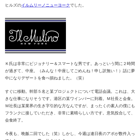
ヒルズの
イルムリーノニューヨーク
でした。
Ｋ氏は非常にビジョナリー＆スマートな男です。あっという間に２時間
が過ぎて、中座。（みんな！中座してごめんね！申し訳無い！）話に夢
中になりデザートを食べ損ねました。（笑）
すぐに移動。幹部５名と某プロジェクトについて電話会議。これは、大
きな仕事になりそうです。港区の某ワインバーに到着。Ｍ社長と会食。
Ｍ社長は某業界の生き字引的な方なんですが、まったくの素人の僕にも
フランクに接していただき、非常に素晴らしい方です。意気投合して、
会食終了。
今夜も、晩飯二回でした（笑）しかし、今週は連日夜のアポが数件入っ