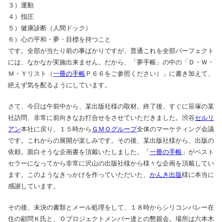
３）運動
４）指圧
５）健康診断（人間ドック）
６）心の平和・夢・目標を持つこと
です。全部が当たり前の事ばかりですが、普通これを全部パーフェクト
には、なかなか実施出来ません。だから、「夢手帳」の中の「Ｄ・Ｗ・
Ｍ・Ｙリスト（
一冊の手帳
Ｐ６６をご参照ください）」に書き加えて、
絶えず気を配るようにしています。
さて、今日は午前中から、某出版社様の取材。終了後、すぐに笹塚の某
社訪問、非常に前向きなお打合せをさせていただきました。渋谷
セルリ
アン
本社に戻り、１５時から
ＧＭＯグループ
全体のマーケティング会議
です。これからの展開が楽しみです。その後、某出版社様から、出版の
依頼。面白そうな企画書を頂戴いたしました。「
一冊の手帳
」がベスト
セラーになってから非常に沢山の出版社様から様々な企画を頂戴してい
ます。このようなきっかけを作っていただいた、
かんき出版
様に本当に
感謝しています。
その後、未決の書類とメール処理をして、１８時からシリコンバレー在
住の顧問Ｋ氏と、Ｏプロジェクトメンバー達との懇親会。場所は六本木