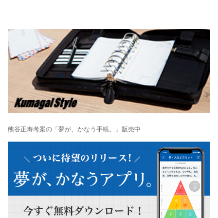
熊谷正寿考案の「夢が、かなう手帳。」販売中