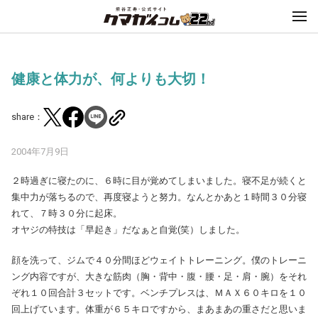
健康と体力が、何よりも大切！
share：
2004年7月9日
２時過ぎに寝たのに、６時に目が覚めてしまいました。寝不足が続くと
集中力が落ちるので、再度寝ようと努力。なんとかあと１時間３０分寝
れて、７時３０分に起床。
オヤジの特技は「早起き」だなぁと自覚(笑）しました。
顔を洗って、ジムで４０分間ほどウェイトトレーニング。僕のトレーニ
ング内容ですが、大きな筋肉（胸・背中・腹・腰・足・肩・腕）をそれ
ぞれ１０回合計３セットです。ベンチプレスは、ＭＡＸ６０キロを１０
回上げています。体重が６５キロですから、まあまあの重さだと思いま