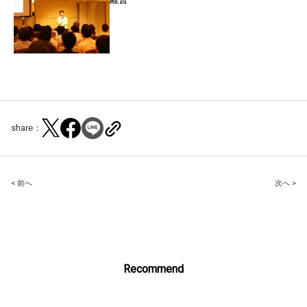
share：
Post
< 前へ
次へ >
navigation
Recommend