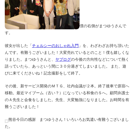
僕の右側がまつゆうさんで
す。
彼女が出した「
チェルシーのおしゃれ入門
」を、わざわざお持ち頂いた
んです。有難うございました！大変売れているとのこと！僕も嬉しくな
りました。まつゆうさんと、
ヤプログ
の今後の方向性などについて熱く
語っていたら、あっという間に３０分過ぎてしまいました。 また、遊
びに来てくださいね！記念撮影をして終了。
その後、新サービス開発のＭＴＧ、社内会議が２本。終了後車で原宿へ
移動。最近マイブーム（古い？）になっている和食のＳへ。顧問弁護士
のＡ先生と会食をしました。先生、大変勉強になりました。お時間を有
難うございました！
熊谷今日の感謝 まつゆうさん！いろいろお気遣い有難うございまし
た。