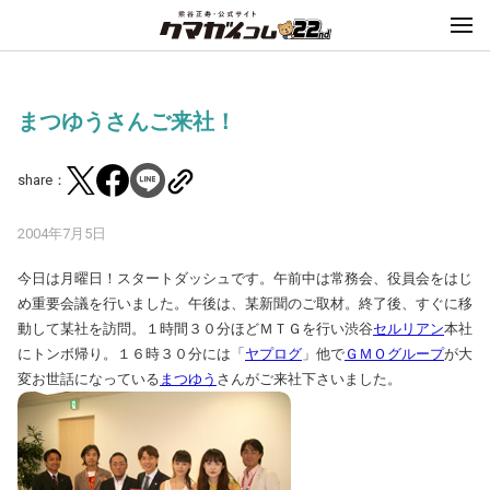
まつゆうさんご来社！
share：
2004年7月5日
今日は月曜日！スタートダッシュです。午前中は常務会、役員会をはじ
め重要会議を行いました。午後は、某新聞のご取材。終了後、すぐに移
動して某社を訪問。１時間３０分ほどＭＴＧを行い渋谷
セルリアン
本社
にトンボ帰り。１６時３０分には「
ヤプログ
」他で
ＧＭＯグループ
が大
変お世話になっている
まつゆう
さんがご来社下さいました。