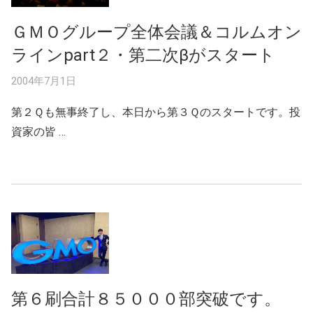
ＧＭＯグループ全体会議＆コルムオン
ラインpart２・第二次βがスタート
2004年7月1日
第２Ｑも無事終了し、本日から第３Ｑのスタートです。投
資家の皆 …
第６刷合計８５０００部突破です。