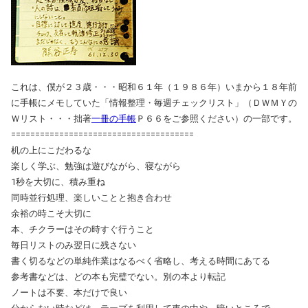
これは、僕が２３歳・・・昭和６１年（１９８６年）いまから１８年前
に手帳にメモしていた「情報整理・毎週チェックリスト」（ＤＷＭＹの
Ｗリスト・・・拙著
一冊の手帳
Ｐ６６をご参照ください）の一部です。
======================================
机の上にこだわるな
楽しく学ぶ、勉強は遊びながら、寝ながら
1秒を大切に、積み重ね
同時並行処理、楽しいことと抱き合わせ
余裕の時こそ大切に
本、チクラーはその時すぐ行うこと
毎日リストのみ翌日に残さない
書く切るなどの単純作業はなるべく省略し、考える時間にあてる
参考書などは、どの本も完璧でない。別の本より転記
ノートは不要、本だけで良い