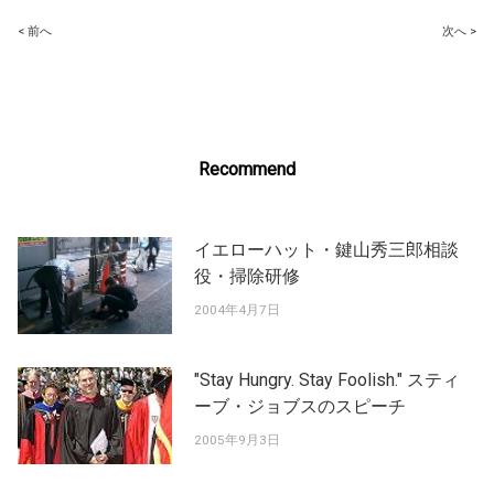
Post
< 前へ
次へ >
navigation
Recommend
イエローハット・鍵山秀三郎相談
役・掃除研修
2004年4月7日
"Stay Hungry. Stay Foolish." スティ
ーブ・ジョブスのスピーチ
2005年9月3日