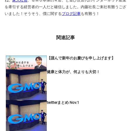
ね。
家入社長
、ＧＭＯ本体のＲ君、と並び次世代のインターネット産業
を牽引する経営者の一人だと確信しました。内藤社長ご来社有難うござ
いました！そうそう、僕に関する
ブログ記事
も有難う！
関連記事
【謹んで新年のお慶びを申し上げます】
健康と体力が、何よりも大切！
twitterまとめ Nov.1