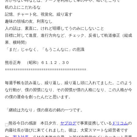
分からない時などは、テープを利用して車の中や、暗いところで
机の上にこだわるな
記憶、チャート化、視覚化、繰り返す
趣味の領域の友、利害なし
人の話は、素直に。けれど咀嚼してうのみにしないこと
目標に対して進度、進行方向など、チェック、反省して軌道修正（縦成
果、横時間）
「まだ」じゃなく、「もうこんなに」の意識
熊谷正寿 （昭和）６１.１２．３０
======================================
毎週手帳を読み返し、繰り返し、繰り返し頭に入れてました。このよう
な行動が、僕の習慣になり、その習慣が僕の人格になり、この人格が今
の僕の運命を創ったんだと思います。
「継続は力なり」僕の座右の銘の一つです。
熊谷今日の感謝 本日夕方、
ヤプログ
で事業提携している
ドリコム
の
内藤社長が遊びに来てくれました。彼は、大変スマートな経営者です