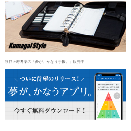
熊谷正寿考案の「夢が、かなう手帳。」販売中