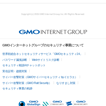
Copyright (c) 2026 GMO Internet Group, Inc. All Rights Reserved.
GMOインターネットグループのセキュリティ事業について
世界初総合ネットセキュリティサービス「GMOセキュリティ24」
パスワード漏洩診断
Webサイトリスク診断
セキュリティ相談AIチャットボット
実在証明・盗聴対策
サイバー攻撃対策（GMOサイバーセキュリティ byイエラエ）
サイバー攻撃対策（GMO Flatt Security）
なりすまし対策
セキュリティ事業の軌跡