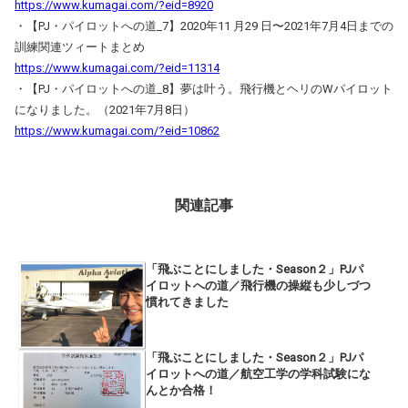
https://www.kumagai.com/?eid=8920
・【PJ・パイロットへの道_7】2020年11 月29 日〜2021年7月4日までの
訓練関連ツィートまとめ
https://www.kumagai.com/?eid=11314
・【PJ・パイロットへの道_8】夢は叶う。飛行機とヘリのWパイロット
になりました。（2021年7月8日）
https://www.kumagai.com/?eid=10862
関連記事
「飛ぶことにしました・Season２」PJパ
イロットへの道／飛行機の操縦も少しづつ
慣れてきました
「飛ぶことにしました・Season２」PJパ
イロットへの道／航空工学の学科試験にな
んとか合格！