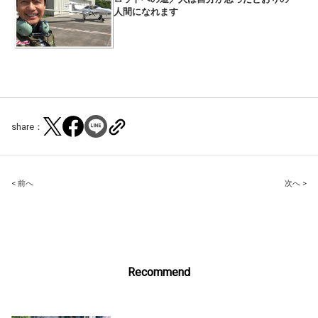
人間になれます
share：
Post
< 前へ
次へ >
navigation
Recommend