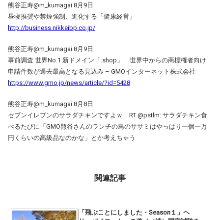
熊谷正寿@m_kumagai 8月9日
昼寝推奨や禁煙強制、進化する「健康経営」
http://business.nikkeibp.co.jp/
熊谷正寿‏@m_kumagai 8月9日
事前調査 世界No.1 新ドメイン「.shop」 世界中からの商標権者向け
申請件数が過去最高となる見込み – GMOインターネット株式会社
https://www.gmo.jp/news/article/?id=5428
熊谷正寿@m_kumagai 8月8日
セブンイレブンのサラダチキンですよｗ RT @pstlm: サラダチキン食
べるたびに「GMO熊谷さんのランチの鳥のササミはやっぱり一個一万
円くらいの高級品なのかな」とか考えちゃう
関連記事
「飛ぶことにしました・Season１」ヘ