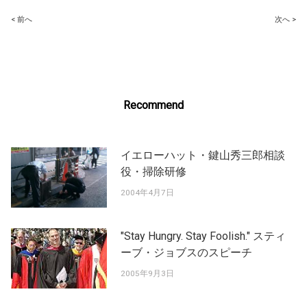
Post
< 前へ
次へ >
navigation
Recommend
イエローハット・鍵山秀三郎相談
役・掃除研修
2004年4月7日
"Stay Hungry. Stay Foolish." スティ
ーブ・ジョブスのスピーチ
2005年9月3日