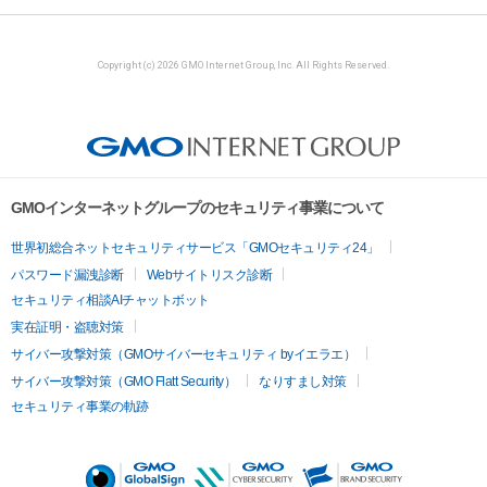
Copyright (c) 2026 GMO Internet Group, Inc. All Rights Reserved.
GMOインターネットグループのセキュリティ事業について
世界初総合ネットセキュリティサービス「GMOセキュリティ24」
パスワード漏洩診断
Webサイトリスク診断
セキュリティ相談AIチャットボット
実在証明・盗聴対策
サイバー攻撃対策（GMOサイバーセキュリティ byイエラエ）
サイバー攻撃対策（GMO Flatt Security）
なりすまし対策
セキュリティ事業の軌跡