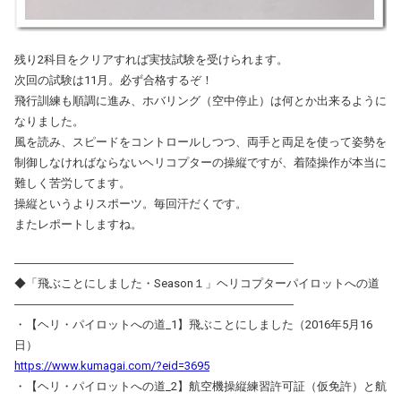
残り2科目をクリアすれば実技試験を受けられます。
次回の試験は11月。必ず合格するぞ！
飛行訓練も順調に進み、ホバリング（空中停止）は何とか出来るように
なりました。
風を読み、スピードをコントロールしつつ、両手と両足を使って姿勢を
制御しなければならないヘリコプターの操縦ですが、着陸操作が本当に
難しく苦労してます。
操縦というよりスポーツ。毎回汗だくです。
またレポートしますね。
――――――――――――――――――――――――
◆「飛ぶことにしました・Season１」ヘリコプターパイロットへの道
――――――――――――――――――――――――
・【ヘリ・パイロットへの道_1】飛ぶことにしました（2016年5月16
日）
https://www.kumagai.com/?eid=3695
・【ヘリ・パイロットへの道_2】航空機操縦練習許可証（仮免許）と航