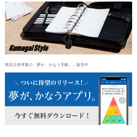
熊谷正寿考案の「夢が、かなう手帳。」販売中