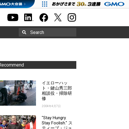
Search
Recommend
イエローハッ
ト・鍵山秀三郎
相談役・掃除研
修
2004年4月7日
"Stay Hungry.
Stay Foolish." ス
ティーブ・ジョ