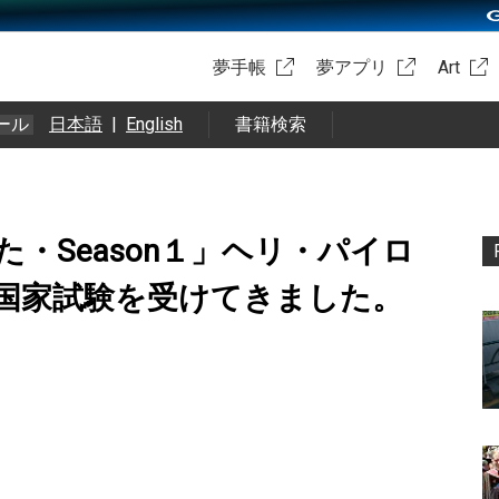
夢手帳
夢アプリ
Art
ール
日本語
|
English
書籍検索
・Season１」ヘリ・パイロ
国家試験を受けてきました。