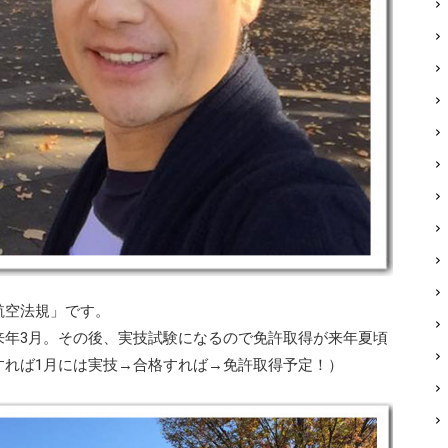
航空法規」です。
来年3月。その後、実技試験になるので免許取得が来年夏頃
すれば1月には実技→合格すれば→免許取得予定！）