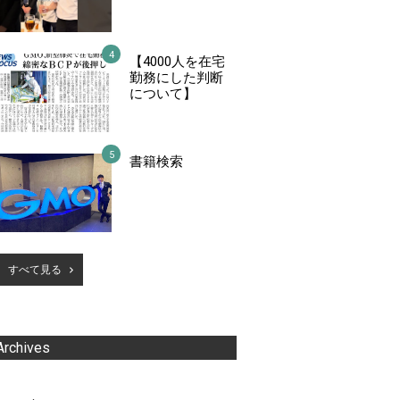
【4000人を在宅
勤務にした判断
について】
書籍検索
すべて見る
Archives