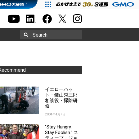
Search
Recommend
イエローハッ
ト・鍵山秀三郎
相談役・掃除研
修
2004年4月7日
"Stay Hungry.
Stay Foolish." ス
ティーブ・ジョ