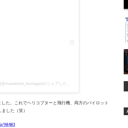
熊谷正寿【GMO】 Masatoshi Kumagai(@masatoshi_kumagai)がシェアした投稿
ました。これでヘリコプターと飛行機、両方のパイロット
しました（笑）
iji/98483