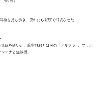
で○○日」
と耳栓を持ち歩き、疲れたら昼寝で回復させた
た。
空無線を聞いた。航空無線とは例の「アルファ−、ブラボ
アンテナと無線機。